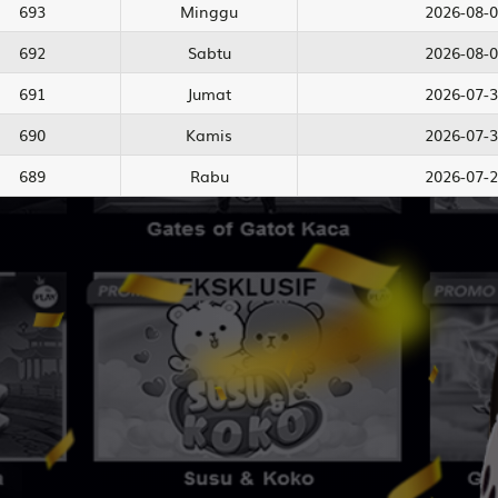
693
Minggu
2026-08-0
692
Sabtu
2026-08-0
691
Jumat
2026-07-3
690
Kamis
2026-07-3
689
Rabu
2026-07-2