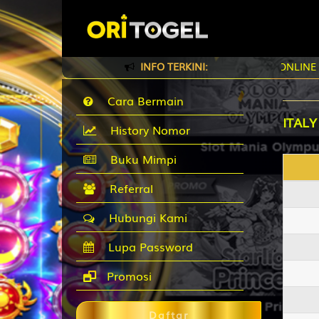
SELAMAT DATANG DI ORITOGEL - SITUS GAME ONLINE RESMI, T
INFO TERKINI:
Cara Bermain
ITALY
History Nomor
Buku Mimpi
Referral
Hubungi Kami
Lupa Password
Promosi
Daftar